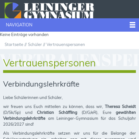
NAVIGATION
Keine Einträge vorhanden
Startseite
Schüler
Vertrauenspersonen
VERTRAUENSPE
Vertrauenspersonen
Verbindungslehrkräfte
Liebe Schülerinnen und Schüler,
wir freuen uns Euch mitteilen zu können, dass wir,
Theresa Scheidt
(D/Sk/Sp) und
Christian Schäffling
(D/G/eR), Eure
gewählten
Verbindungslehrkräfte
am Leininger-Gymnasium für das Schuljahr
2026/2027 sind!
Als Verbindungslehrkräfte setzen wir uns für die Belange der
Schülervertretung ein, arbeiten eng mit dieser zusammen und